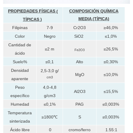
PROPIEDADES FÍSICAS
COMPOSICIÓN QUÍMICA
(
MEDIA (TÍPICA)
TÍPICAS
)
Filipinas
7-9
Cr2O3
≥46,0%
Color
Negro
SiO2
≤1,0%
Cantidad de
≤2 m
≤26,5%
Fe2O3
ácido
Suelo%
≤0,1
Alto
≤0,30%
Densidad
2,5-3,0 g/
MgO
≤10,0%
cm3
aparente
Peso
4,0-4,8
Al2O3
≤15,5%
específico
g/cm3
Humedad
≤0,1%
PAG
≤0,003%
Temperatura
≥1800℃
S
≤0,003%
sinterizada
Ácido libre
0
cromo/ferro
1.55:1