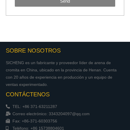
Send
SOBRE NOSOTROS
SICHENG es un fabricante y proveedor líder de arena de
cromita en China, ubicado en la provincia de Henan. Cuenta
con 20 años de experiencia en producción y un equipo de
ventas experimentado.
CONTÁCTENOS
TEL: +86 371-63211287
Correo electrónico: 3343204097@qq.com
Fax: +86-371-60303756
Teléfono: +86 15738804601