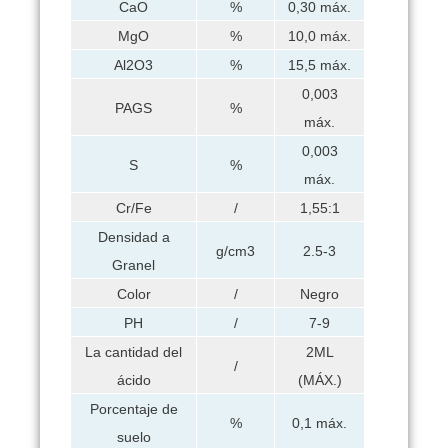
CaO
%
0,30 máx.
MgO
%
10,0 máx.
Al2O3
%
15,5 máx.
0,003
PAGS
%
máx.
0,003
S
%
máx.
Cr/Fe
/
1,55:1
Densidad a
g/cm3
2.5-3
Granel
Color
/
Negro
PH
/
7-9
La cantidad del
2ML
/
ácido
(MÁX.)
Porcentaje de
%
0,1 máx.
suelo