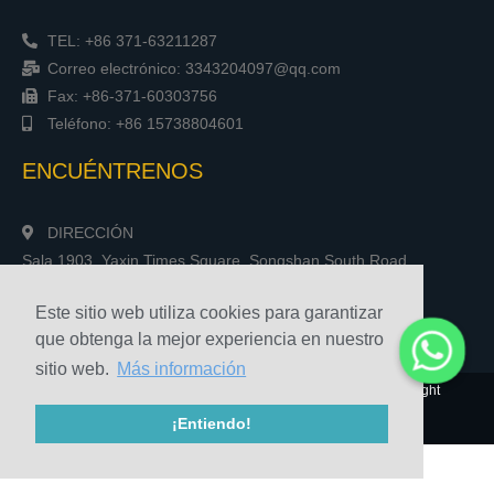
TEL: +86 371-63211287
Correo electrónico: 3343204097@qq.com
Fax: +86-371-60303756
Teléfono: +86 15738804601
ENCUÉNTRENOS
DIRECCIÓN
Sala 1903, Yaxin Times Square, Songshan South Road,
Zhengzhou, China
Este sitio web utiliza cookies para garantizar
que obtenga la mejor experiencia en nuestro
sitio web.
Más información
© 2010-2020 Henan Sicheng Abrasives Tech Co., Ltd. Copyright
¡Entiendo!
Mapa del sitio