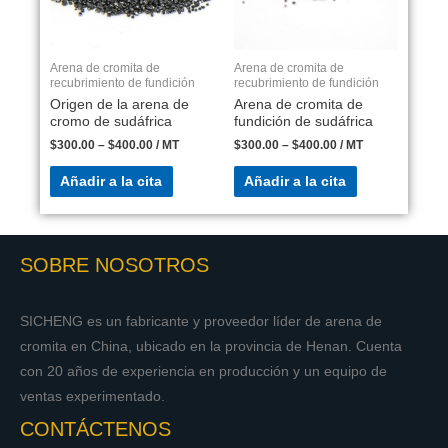
Arena de cromita de
Arena de cromita de
recubrimiento de fundición
recubrimiento de fundición
Origen de la arena de
Arena de cromita de
cromo de sudáfrica
fundición de sudáfrica
$
300.00
–
$
400.00
/ MT
$
300.00
–
$
400.00
/ MT
Añadir a la cita
Añadir a la cita
SOBRE NOSOTROS
SICHENG es un fabricante y proveedor líder de arena de
cromita en China, ubicado en la provincia de Henan. Cuenta
con 20 años de experiencia en producción y un equipo de
ventas experimentado.
CONTÁCTENOS