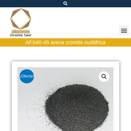
AFS40-45 arena cromita sudáfrica
¡Oferta!