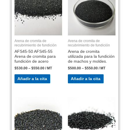
Arena de cromita de
Arena de cromita de
recubrimiento de fundición
recubrimiento de fundición
AFS45-50 AFS45-55
Arena de cromita
Arena de cromita para
utilizada para la fundición
fundición de acero
de machos y moldes.
$
530.00
–
$
550.00
/ MT
$
500.00
–
$
550.00
/ MT
Añadir a la cita
Añadir a la cita